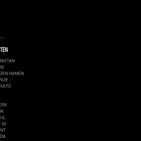
CTEN
NISTAN
IE
GEN RAMEN
RIJE
CULTO
RII
IK
BUL
 33
NT
DA