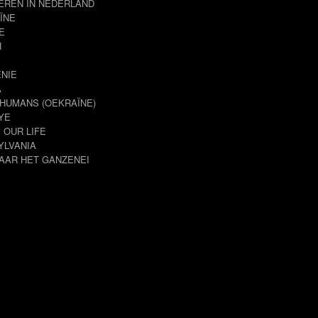
EREN IN NEDERLAND
ÏNE
E
H
NIE
A
HUMANS (OEKRAÏNE)
YE
S OUR LIFE
YLVANIA
AAR HET GANZENEI