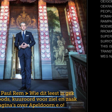
OEIGO
OEKRA
PEOPL
POMA
RAMPA
ROEME
RROM
SUPER
SURYO
THIS I
TRANS
WEG N